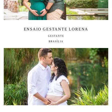
ENSAIO GESTANTE LORENA
GESTANTE
BRASÍLIA