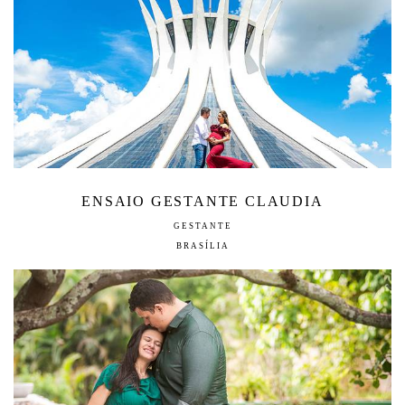
ENSAIO GESTANTE CLAUDIA
GESTANTE
BRASÍLIA