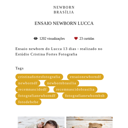
NEWBORN
BRASÍLIA
ENSAIO NEWBORN LUCCA
1202
visualizações
23
curtidas
Ensaio newborn do Lucca 13 dias - realizado no
Estúdio Cristina Fortes Fotografia
Tags
cristinafortesfotografia
ensaionewborndf
newborndf
newbornbrasilia
recemnascidodf
recemnascidobrasilia
fotografianewborndf
fotografianewbornbsb
fotodebebe