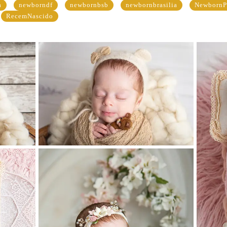
a
newborndf
newbornbsb
newbornbrasilia
NewbornP
RecemNascido