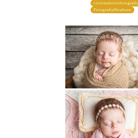
cristinafortesfotografi
FotografiaNewborn