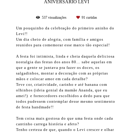
ANIVERSÁRIO LEVI
537
visualizações
91
curtidas
Um pouquinho da celebração do primeiro aninho do
Levi!!
Um dia cheio de alegria, com família e amigos
reunidos para comemorar esse marco tão especial!
A festa foi intimista, linda e cheia daquela deliciosa
nostalgia das festas dos anos 80… sabe aquelas em
que a gente se juntava pra fazer os doces, os
salgadinhos, montar a decoração com as próprias
mãos e colocar amor em cada detalhe?
Teve cor, criatividade, carinho e até banana com
olhinhos (ideia genial da mamãe Ananda, que eu
amei!) e fornecedores escolhidos a dedo para que
todos pudessem contemplar desse mesmo sentimento
de festa handmade!!
Tem coisa mais gostosa do que uma festa onde cada
cantinho carrega história e afeto?
Tenho certeza de que, quando o Levi crescer e olhar