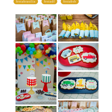
festabrasilia
festadf
festabsb