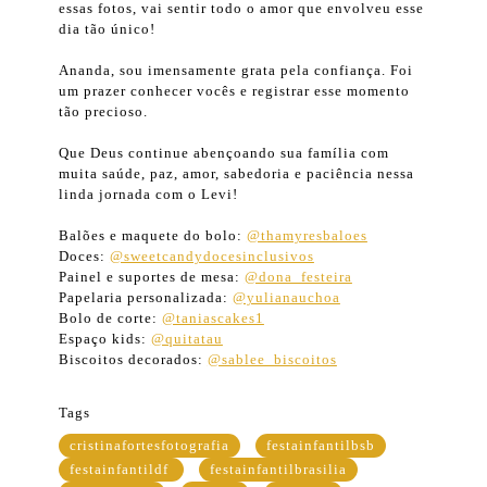
essas fotos, vai sentir todo o amor que envolveu esse
dia tão único!
Ananda, sou imensamente grata pela confiança. Foi
um prazer conhecer vocês e registrar esse momento
tão precioso.
Que Deus continue abençoando sua família com
muita saúde, paz, amor, sabedoria e paciência nessa
linda jornada com o Levi!
Balões e maquete do bolo:
@thamyresbaloes
Doces:
@sweetcandydocesinclusivos
Painel e suportes de mesa:
@dona_festeira
Papelaria personalizada:
@yulianauchoa
Bolo de corte:
@taniascakes1
Espaço kids:
@quitatau
Biscoitos decorados:
@sablee_biscoitos
Tags
cristinafortesfotografia
festainfantilbsb
festainfantildf
festainfantilbrasilia